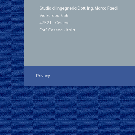
Studio di Ingegneria Dott. Ing. Marco Faedi
Via Europa, 655
47521 - Cesena
Forlì Cesena - Italia
Privacy